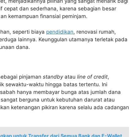
et, menjadikannya pilihan yang sangat menarik bagi
if cepat dan sederhana, karena sebagian besar
 dan kemampuan finansial peminjam.
han, seperti biaya
pendidikan
, renovasi rumah,
terduga lainnya. Keunggulan utamanya terletak pada
gunaan dana.
t sebagai pinjaman
standby
atau
line of credit
,
k sewaktu-waktu hingga batas tertentu. Ini
 nasabah hanya membayar bunga atas jumlah dana
i sangat berguna untuk kebutuhan darurat atau
kan ketenangan pikiran karena selalu ada cadangan
kap untuk Transfer dari Semua Bank dan E-Wallet