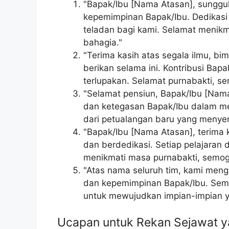
"Bapak/Ibu [Nama Atasan], sunggu
kepemimpinan Bapak/Ibu. Dedikasi 
teladan bagi kami. Selamat menikm
bahagia."
"Terima kasih atas segala ilmu, b
berikan selama ini. Kontribusi Bap
terlupakan. Selamat purnabakti, 
"Selamat pensiun, Bapak/Ibu [Nam
dan ketegasan Bapak/Ibu dalam m
dari petualangan baru yang menye
"Bapak/Ibu [Nama Atasan], terima k
dan berdedikasi. Setiap pelajaran 
menikmati masa purnabakti, semoga
"Atas nama seluruh tim, kami meng
dan kepemimpinan Bapak/Ibu. Semo
untuk mewujudkan impian-impian ya
Ucapan untuk Rekan Sejawat y