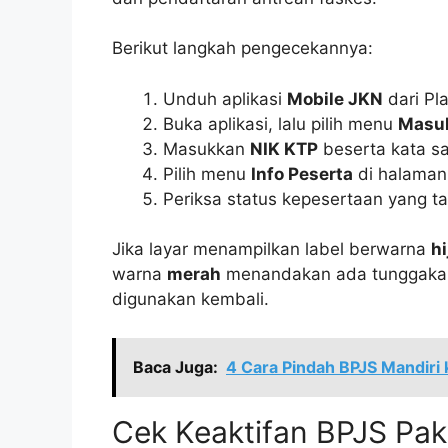
Berikut langkah pengecekannya:
Unduh aplikasi
Mobile JKN
dari Pl
Buka aplikasi, lalu pilih menu
Masuk
Masukkan
NIK KTP
beserta kata sa
Pilih menu
Info Peserta
di halaman
Periksa status kepesertaan yang tam
Jika layar menampilkan label berwarna
hi
warna
merah
menandakan ada tunggakan i
digunakan kembali.
Baca Juga:
4 Cara Pindah BPJS Mandiri
Cek Keaktifan BPJS Pa