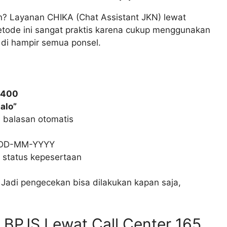
n? Layanan CHIKA (Chat Assistant JKN) lewat
Metode ini sangat praktis karena cukup menggunakan
 di hampir semua ponsel.
0400
alo”
 balasan otomatis
 DD-MM-YYYY
 status kepesertaan
. Jadi pengecekan bisa dilakukan kapan saja,
 BPJS Lewat Call Center 165