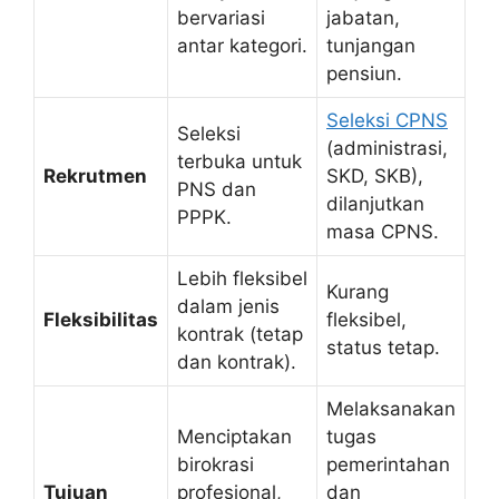
bervariasi
jabatan,
antar kategori.
tunjangan
pensiun.
Seleksi CPNS
Seleksi
(administrasi,
terbuka untuk
Rekrutmen
SKD, SKB),
PNS dan
dilanjutkan
PPPK.
masa CPNS.
Lebih fleksibel
Kurang
dalam jenis
Fleksibilitas
fleksibel,
kontrak (tetap
status tetap.
dan kontrak).
Melaksanakan
Menciptakan
tugas
birokrasi
pemerintahan
Tujuan
profesional,
dan