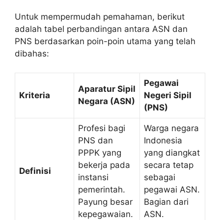
Untuk mempermudah pemahaman, berikut
adalah tabel perbandingan antara ASN dan
PNS berdasarkan poin-poin utama yang telah
dibahas:
Pegawai
Aparatur Sipil
Kriteria
Negeri Sipil
Negara (ASN)
(PNS)
Profesi bagi
Warga negara
PNS dan
Indonesia
PPPK yang
yang diangkat
bekerja pada
secara tetap
Definisi
instansi
sebagai
pemerintah.
pegawai ASN.
Payung besar
Bagian dari
kepegawaian.
ASN.