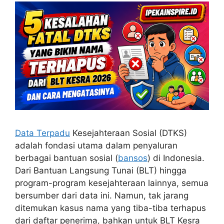
Data Terpadu
Kesejahteraan Sosial (DTKS)
adalah fondasi utama dalam penyaluran
berbagai bantuan sosial (
bansos
) di Indonesia.
Dari Bantuan Langsung Tunai (BLT) hingga
program-program kesejahteraan lainnya, semua
bersumber dari data ini. Namun, tak jarang
ditemukan kasus nama yang tiba-tiba terhapus
dari daftar penerima, bahkan untuk BLT Kesra