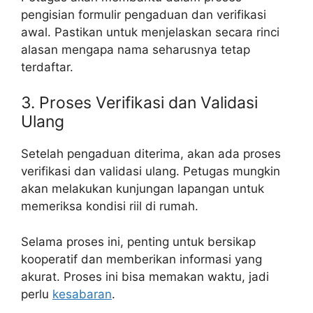
pengisian formulir pengaduan dan verifikasi
awal. Pastikan untuk menjelaskan secara rinci
alasan mengapa nama seharusnya tetap
terdaftar.
3. Proses Verifikasi dan Validasi
Ulang
Setelah pengaduan diterima, akan ada proses
verifikasi dan validasi ulang. Petugas mungkin
akan melakukan kunjungan lapangan untuk
memeriksa kondisi riil di rumah.
Selama proses ini, penting untuk bersikap
kooperatif dan memberikan informasi yang
akurat. Proses ini bisa memakan waktu, jadi
perlu
kesabaran
.