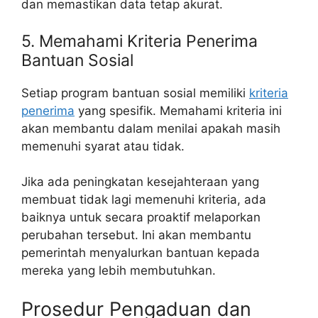
dan memastikan data tetap akurat.
5. Memahami Kriteria Penerima
Bantuan Sosial
Setiap program bantuan sosial memiliki
kriteria
penerima
yang spesifik. Memahami kriteria ini
akan membantu dalam menilai apakah masih
memenuhi syarat atau tidak.
Jika ada peningkatan kesejahteraan yang
membuat tidak lagi memenuhi kriteria, ada
baiknya untuk secara proaktif melaporkan
perubahan tersebut. Ini akan membantu
pemerintah menyalurkan bantuan kepada
mereka yang lebih membutuhkan.
Prosedur Pengaduan dan