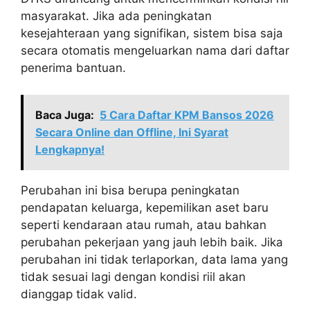
masyarakat. Jika ada peningkatan
kesejahteraan yang signifikan, sistem bisa saja
secara otomatis mengeluarkan nama dari daftar
penerima bantuan.
Baca Juga:
5 Cara Daftar KPM Bansos 2026
Secara Online dan Offline, Ini Syarat
Lengkapnya!
Perubahan ini bisa berupa peningkatan
pendapatan keluarga, kepemilikan aset baru
seperti kendaraan atau rumah, atau bahkan
perubahan pekerjaan yang jauh lebih baik. Jika
perubahan ini tidak terlaporkan, data lama yang
tidak sesuai lagi dengan kondisi riil akan
dianggap tidak valid.