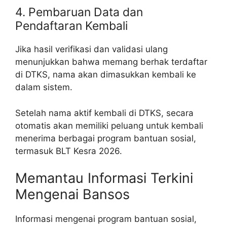
4. Pembaruan Data dan
Pendaftaran Kembali
Jika hasil verifikasi dan validasi ulang
menunjukkan bahwa memang berhak terdaftar
di DTKS, nama akan dimasukkan kembali ke
dalam sistem.
Setelah nama aktif kembali di DTKS, secara
otomatis akan memiliki peluang untuk kembali
menerima berbagai program bantuan sosial,
termasuk BLT Kesra 2026.
Memantau Informasi Terkini
Mengenai Bansos
Informasi mengenai program bantuan sosial,