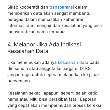
Sikap kooperatif dan
transparansi
dalam
memberikan data akan sangat membantu
petugas dalam memastikan kebenaran
informasi dan menghindari kesalahan yang bisa
menyebabkan nama terhapus.
4. Melapor Jika Ada Indikasi
Kesalahan Data
Jika menemukan adanya
kesalahan data
pada
diri sendiri atau anggota keluarga di DTKS,
jangan ragu untuk segera melaporkan ke pihak
berwenang.
Kesalahan sekecil apapun, seperti salah ketik
nama atau NIK, bisa berakibat fatal. Laporan
yang cepat akan mempermudah proses koreksi