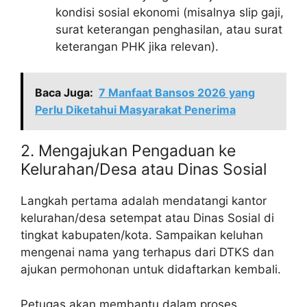
kondisi sosial ekonomi (misalnya slip gaji,
surat keterangan penghasilan, atau surat
keterangan PHK jika relevan).
Baca Juga:
7 Manfaat Bansos 2026 yang
Perlu Diketahui Masyarakat Penerima
2. Mengajukan Pengaduan ke
Kelurahan/Desa atau Dinas Sosial
Langkah pertama adalah mendatangi kantor
kelurahan/desa setempat atau Dinas Sosial di
tingkat kabupaten/kota. Sampaikan keluhan
mengenai nama yang terhapus dari DTKS dan
ajukan permohonan untuk didaftarkan kembali.
Petugas akan membantu dalam proses